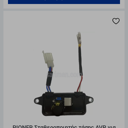
PIONER Σταθεροποιητής τάσης AVR για