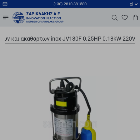
el
(+30) 2810 881580
ΣΑΡΙΚΛΆΚΗΣ Α.Ε.
INNOVATION IN ACTION
MEMBER OF SARIKLAKIS GROUP
των και ακαθάρτων inox JV180F 0.25HP 0.18kW 220V