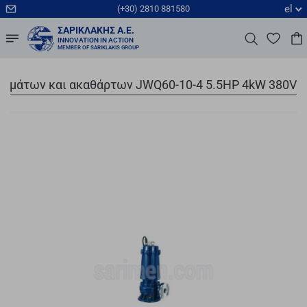
el
(+30) 2810 881580
ΣΑΡΙΚΛΆΚΗΣ Α.Ε.
INNOVATION IN ACTION
MEMBER OF SARIKLAKIS GROUP
λυμάτων και ακαθάρτων JWQ60-10-4 5.5HP 4kW 380V